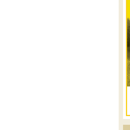
.
טיולים מודרכי
12.08.2026
רביעי
- רכבי
פנאי בשבילי עמק
המעיינות
מי לא צריך בימים אלו קצת טבע ואנרגיות
טובות .... מועדון רכבי הפנאי שלנו ייצא
למסלול חוויתי שמטפס לרכס הגלבוע וגולש
לעמק בית שאן, עם אתגרי נהיגה קלילים ...
[המשך]
12-13.08.2026
רביעי-חמישי
- בלדה בין
כוכבים במכתש רמון- למגוון
רכבי שטח