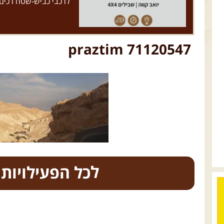
לרכבי כביש-שטח רכים
praztim 71120547
כל הפעילויות