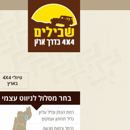
טיולי 4X4
בארץ
בחר מסלול לניווט עצמי
רמת הגולן וגליל עליון
גליל תחתון ועמקים
כרמל ורמות מנשה