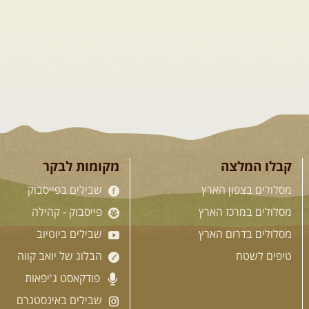
נצא מצומת גולנו למסע שטח מרתק בגליל.
נבקר בקבר יתרו, אתר קדוש ובעל חשיבות
היסטורית ורוחנית ומשם נמשיך בנסיעת
שטח מרהיבה לאורך נחל ארבל עד ליישוב
מסד. נמשיך ...
[המשך]
21-22.08.2026
שישי-שבת
- מלח מים ושמים – טיולילה
קבלו המלצה
מקומות לבקר
עם זריחה
מסלולים בצפון הארץ
שבילים בפייסבוק
האם אתם מחפשים חוויה מיוחדת בטבע?
מחפשים חוויה שתעניק לכם הזדמנות
מסלולים במרכז הארץ
פייסבוק - קהילה
להתנתק מהשגרה, להרגיע את הנפש
מסלולים בדרום הארץ
שבילים ביוטיוב
ולהתחדש? אנו מזמינות אתכם להצטרף
למסע מרגש משקיעה עד זריחה לאחד ...
טיפים לשטח
הבלוג של יואב קווה
[המשך]
פודקאסט ג'יפאות
שבילים באינסטגרם