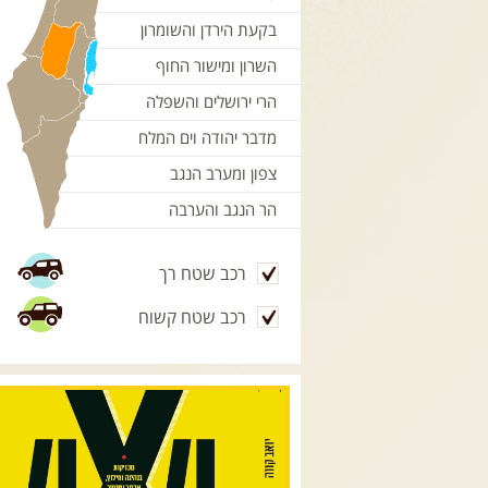
בקעת הירדן והשומרון
השרון ומישור החוף
הרי ירושלים והשפלה
מדבר יהודה וים המלח
צפון ומערב הנגב
הר הנגב והערבה
רכב שטח רך
רכב שטח קשוח