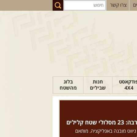
ם
צרו קשר
ודקאסט
חנות
בלוג
4X4
שבילים
מהשטח
הבלוג של יואב
פודקאסט ג'יפאות
טיפים לנהיגה
טח קלילים
כתבות
 ניווט מובנה באפליקציה. מותאם