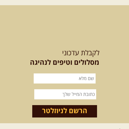
בשבילי עמק המעיינות
מי לא צריך בימים אלו קצת טבע
ואנרגיות טובות .... מועדון ...
[המשך]
12-13.08.2026
רביעי-חמישי
-
בלדה בין כוכבים במכתש רמון-
לקבלת עדכוני
למגוון רכבי שטח
בחרנו לילה מיוחד לטיול מיוחד!
מסלולים וטיפים לנהיגה
השמיים יהיו נקיים, הכוכבים ...
[המשך]
14.08.2026
שישי
- מעיינות
ואתגרים בצפון הרמה
מסלול חדש בצפון רמת הגולן בהובלת
מדריך תושב האזור. המסלול ...
הרשם לניוזלטר
[המשך]