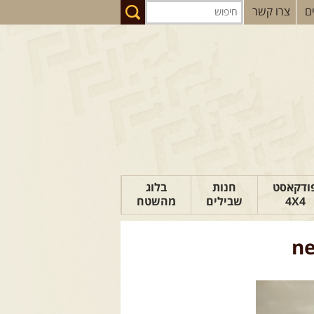
ם
צרו קשר
ודקאסט
חנות
בלוג
4X4
שבילים
מהשטח
הבלוג של יואב
ne
פודקאסט ג'יפאות
טיפים לנהיגה
כתבות