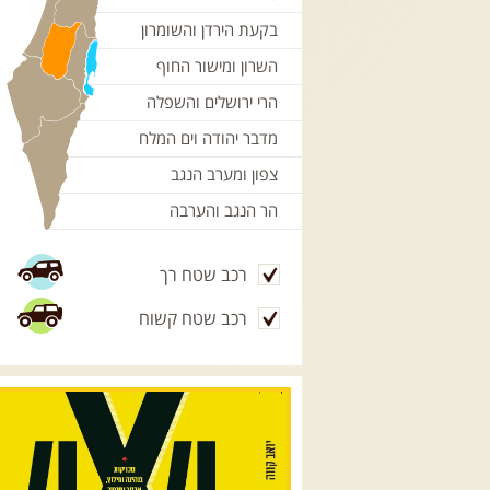
בקעת הירדן והשומרון
השרון ומישור החוף
הרי ירושלים והשפלה
מדבר יהודה וים המלח
צפון ומערב הנגב
הר הנגב והערבה
רכב שטח רך
רכב שטח קשוח