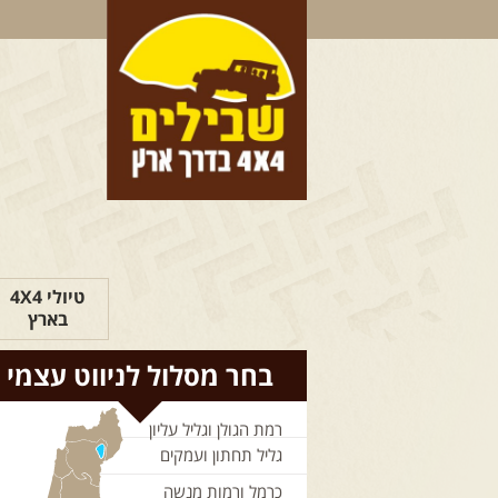
טיולי 4X4
בארץ
בחר מסלול לניווט עצמי
רמת הגולן וגליל עליון
גליל תחתון ועמקים
כרמל ורמות מנשה