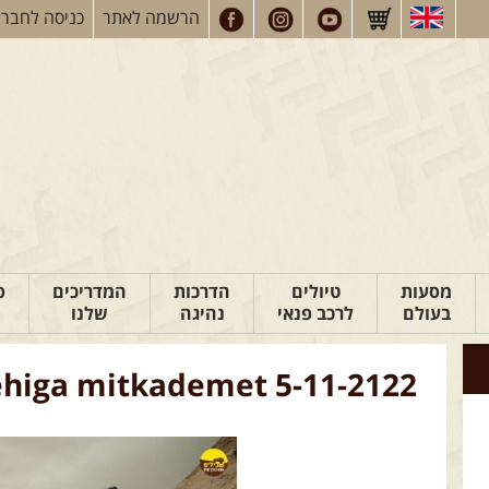
הרשמה
לאתר
כניסה
לחברי
מסעות
טיולים
הדרכות
המדריכים
פ
בעולם
לרכב פנאי
נהיגה
שלנו
higa mitkademet 5-11-2122