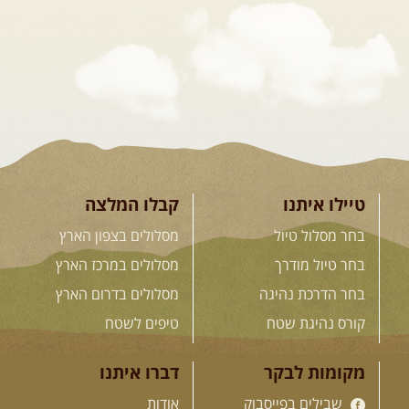
דרך השטח
מסע שטח לאחת המדינות הפראיות
והמרגשות בעולם. קירגיסטאן היא לא ...
[המשך]
26.08-02.09.2026
- גאורגיה,
חבל סוונטי: מסע אל ארץ
המגדלים של הקווקז
הקווקז הגבוה מחכה לכם: נתיבי שטח
מרהיבים, פסגות מושלגות, אירוח ...
[המשך]
טיילו איתנו
קבלו המלצה
בחר מסלול טיול
מסלולים בצפון הארץ
23-29.09.2026
- סוכות – טיול
בחר טיול מודרך
מסלולים במרכז הארץ
ג'יפים גאורגיה: שטח פראי, לב
בחר הדרכת נהיגה
מסלולים בדרום הארץ
פתוח
בין רכס הקווקז הנמוך לגבוה, בין נהרות
קורס נהיגת שטח
טיפים לשטח
שוצפים למעברי הרים ...
[המשך]
מקומות לבקר
דברו איתנו
שבילים בפייסבוק
אודות