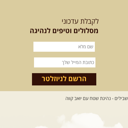
12-13.08.2026
רביעי-חמישי
-
בלדה בין כוכבים במכתש רמון-
לקבלת עדכוני
למגוון רכבי שטח
בחרנו לילה מיוחד לטיול מיוחד!
מסלולים וטיפים לנהיגה
השמיים יהיו נקיים, הכוכבים ...
[המשך]
14.08.2026
שישי
- מעיינות
ואתגרים בצפון הרמה
מסלול חדש בצפון רמת הגולן בהובלת
מדריך תושב האזור. המסלול ...
הרשם לניוזלטר
[המשך]
לכל הטיולים
.
מסעות בעולם
.