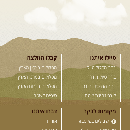
מרהיבים, פסגות מושלגות, אירוח ...
[המשך]
23-29.09.2026
- סוכות – טיול
ג'יפים גאורגיה: שטח פראי, לב
פתוח
בין רכס הקווקז הנמוך לגבוה, בין נהרות
שוצפים למעברי הרים ...
[המשך]
טיילו איתנו
קבלו המלצה
בחר מסלול טיול
מסלולים בצפון הארץ
בחר טיול מודרך
מסלולים במרכז הארץ
לכל המסעות בעולם
בחר הדרכת נהיגה
מסלולים בדרום הארץ
קורס נהיגת שטח
טיפים לשטח
.
הדרכות נהיגה
.
מקומות לבקר
דברו איתנו
שבילים בפייסבוק
אודות
21.08.2026
שישי
- קורס נהיגת
שטח בקבוצה