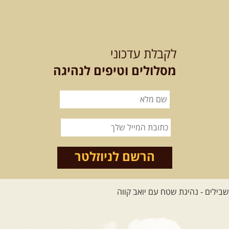
לכל הטיולים
לקבלת עדכוני
מסלולים וטיפים לנהיגה
.
מסעות בעולם
.
12-22.08.2026
- טיול ג'יפים
קירגיסטאן – בעקבות הנוודים,
דרך השטח
מסע שטח לאחת המדינות הפראיות
והמרגשות בעולם. קירגיסטאן היא לא ...
הרשם לניוזלטר
[המשך]
26.08-02.09.2026
- גאורגיה,
חבל סוונטי: מסע אל ארץ
המגדלים של הקווקז
הקווקז הגבוה מחכה לכם: נתיבי שטח