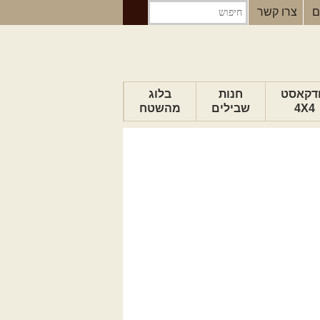
ם
צרו קשר
דקאסט
חנות
בלוג
4X4
שבילים
מהשטח
הבלוג של יואב
פודקאסט ג'יפאות
טיפים לנהיגה
כתבות