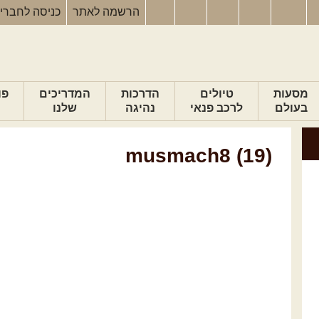
הרשמה
לאתר
כניסה
לחברי
מסעות
טיולים
הדרכות
המדריכים
פו
בעולם
לרכב פנאי
נהיגה
שלנו
musmach8 (19)