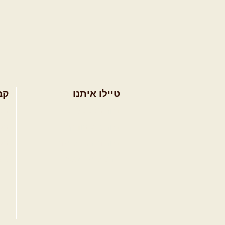
טיילו איתנו
קב
בחר מסלול טיול
מסל
בחר טיול מודרך
מסל
בחר הדרכת נהיגה
מסל
קורס נהיגת שטח
טיפ