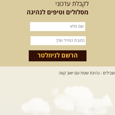
הקווקז הגבוה מחכה לכם: נתיבי שטח מרהיבים, פסגות מושלגות, אירוח ...
לקבלת עדכוני
[המשך]
מסלולים וטיפים לנהיגה
23-29.09.2026
- סוכות – טיול ג'יפים גאורגיה: שטח פראי, לב
פתוח
בין רכס הקווקז הנמוך לגבוה, בין נהרות שוצפים למעברי הרים ...
[המשך]
לכל המסעות בעולם
הרשם לניוזלטר
.
הדרכות נהיגה
.
21.08.2026
שישי
- קורס נהיגת שטח בקבוצה
נהיגת שטח יכולה להיות חוויה נהדרת אם לומדים לעשות אותה ...
[המשך]
04.09.2026
שישי
- מוסמך שטח – קורס הדגל של חברת שבילים
"במשך עשר שנות טיולים הייתי מצטרף לכל מיני קבוצות ומועדונים. ...
[המשך]