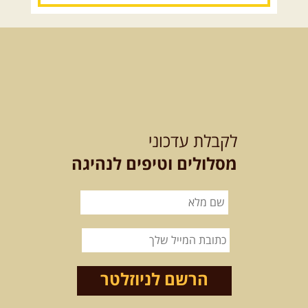
12.08.2026
רביעי
- רכבי פנאי
בשבילי עמק המעיינות
מי לא צריך בימים אלו קצת טבע
ואנרגיות טובות .... מועדון ...
[המשך]
12-13.08.2026
רביעי-חמישי
-
בלדה בין כוכבים במכתש רמון-
לקבלת עדכוני
למגוון רכבי שטח
בחרנו לילה מיוחד לטיול מיוחד!
מסלולים וטיפים לנהיגה
השמיים יהיו נקיים, הכוכבים ...
[המשך]
14.08.2026
שישי
- מעיינות
ואתגרים בצפון הרמה
מסלול חדש בצפון רמת הגולן בהובלת
מדריך תושב האזור. המסלול ...
הרשם לניוזלטר
[המשך]