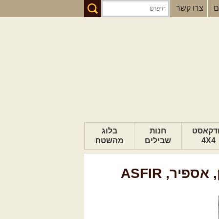
ם
צרו קשר
דקאסט
חנות
בלוג
4X4
שבילים
מהשטח
הבלוג של יואב
פיר, ASFIR
פודקאסט ג'יפאות
טיפים לנהיגה
כתבות