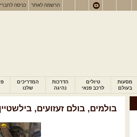
הרשמה
לאתר
כניסה
לחברי
מסעות
טיולים
הדרכות
המדריכים
פו
בעולם
לרכב פנאי
נהיגה
שלנו
בולמים, בולם זעזועים, בילשטיין, אס