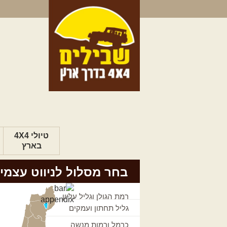
טיולי 4X4
בארץ
בחר מסלול לניווט עצמי
רמת הגולן וגליל עליון
גליל תחתון ועמקים
כרמל ורמות מנשה