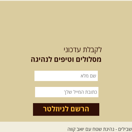
מסלול חדש בצפון רמת הגולן בהובלת
מדריך תושב האזור. המסלול ...
[המשך]
לכל הטיולים
לקבלת עדכוני
מסלולים וטיפים לנהיגה
.
מסעות בעולם
.
12-22.08.2026
- טיול ג'יפים
קירגיסטאן – בעקבות הנוודים,
דרך השטח
מסע שטח לאחת המדינות הפראיות
והמרגשות בעולם. קירגיסטאן היא לא ...
הרשם לניוזלטר
[המשך]