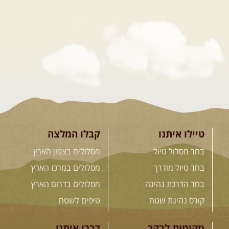
26.08-02.09.2026
- גאורגיה,
חבל סוונטי: מסע אל ארץ
המגדלים של הקווקז
הקווקז הגבוה מחכה לכם: נתיבי שטח
מרהיבים, פסגות מושלגות, אירוח ...
[המשך]
23-29.09.2026
- סוכות – טיול
ג'יפים גאורגיה: שטח פראי, לב
פתוח
בין רכס הקווקז הנמוך לגבוה, בין נהרות
שוצפים למעברי הרים ...
[המשך]
טיילו איתנו
קבלו המלצה
בחר מסלול טיול
מסלולים בצפון הארץ
בחר טיול מודרך
מסלולים במרכז הארץ
לכל המסעות בעולם
בחר הדרכת נהיגה
מסלולים בדרום הארץ
קורס נהיגת שטח
טיפים לשטח
.
הדרכות נהיגה
.
מקומות לבקר
דברו איתנו