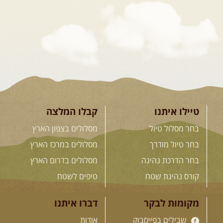
דרך השטח
מסע שטח לאחת המדינות הפראיות
והמרגשות בעולם. קירגיסטאן היא לא ...
[המשך]
26.08-02.09.2026
- גאורגיה,
חבל סוונטי: מסע אל ארץ
המגדלים של הקווקז
הקווקז הגבוה מחכה לכם: נתיבי שטח
מרהיבים, פסגות מושלגות, אירוח ...
[המשך]
טיילו איתנו
קבלו המלצה
בחר מסלול טיול
מסלולים בצפון הארץ
23-29.09.2026
- סוכות – טיול
בחר טיול מודרך
מסלולים במרכז הארץ
ג'יפים גאורגיה: שטח פראי, לב
בחר הדרכת נהיגה
מסלולים בדרום הארץ
פתוח
בין רכס הקווקז הנמוך לגבוה, בין נהרות
קורס נהיגת שטח
טיפים לשטח
שוצפים למעברי הרים ...
[המשך]
מקומות לבקר
דברו איתנו
שבילים בפייסבוק
אודות