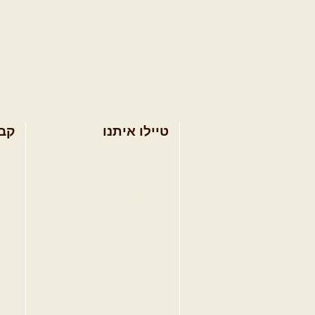
טיילו איתנו
קב
בחר מסלול טיול
מסל
בחר טיול מודרך
מסל
בחר הדרכת נהיגה
מסל
קורס נהיגת שטח
טיפ