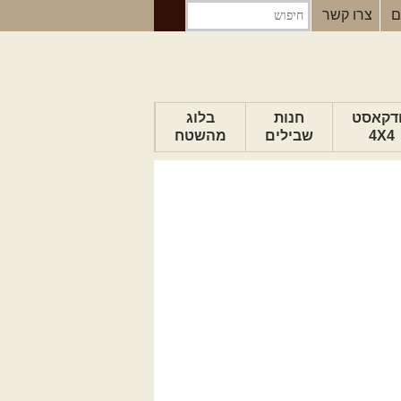
ם
צרו קשר
דקאסט
חנות
בלוג
4X4
שבילים
מהשטח
הבלוג של יואב
פודקאסט ג'יפאות
טיפים לנהיגה
כתבות