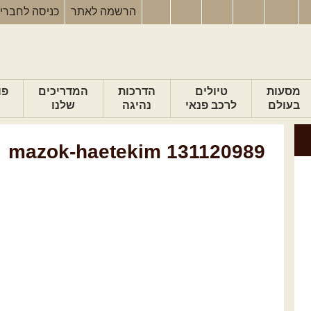
הרשמה
לאתר
כניסה
לחברי
מסעות
טיולים
הדרכות
המדריכים
פו
בעולם
לרכב פנאי
נהיגה
שלנו
mazok-haetekim 131120989