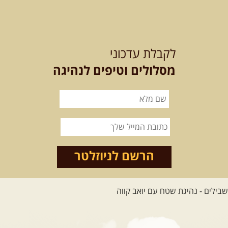
21-22.08.2026
שישי-שבת
-
מלח מים ושמים – טיולילה עם
לקבלת עדכוני
זריחה
האם אתם מחפשים חוויה מיוחדת
מסלולים וטיפים לנהיגה
בטבע? מחפשים חוויה שתעניק לכם ...
[המשך]
21.08.2026
שישי
- ממרומי
הגליל העליון למורדות הירדן
נצא מג'ש שבמורדות הר מירון, נמשיך
לאורך נחל דישון ונעצור ...
[המשך]
הרשם לניוזלטר
לכל הטיולים