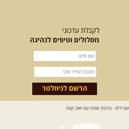
15.08.2026
שבת
- חדש! נופי
הגליל ונחל צלמון
לקבלת עדכוני
נצא מצומת גולנו למסע שטח מרתק
בגליל. נבקר בקבר יתרו, ...
[המשך]
מסלולים וטיפים לנהיגה
21-22.08.2026
שישי-שבת
-
מלח מים ושמים – טיולילה עם
זריחה
האם אתם מחפשים חוויה מיוחדת
הרשם לניוזלטר
בטבע? מחפשים חוויה שתעניק לכם ...
[המשך]
לכל הטיולים