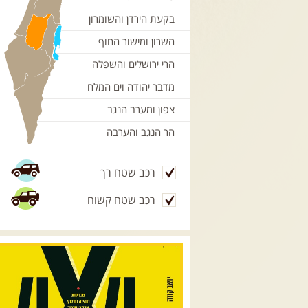
בקעת הירדן והשומרון
השרון ומישור החוף
הרי ירושלים והשפלה
מדבר יהודה וים המלח
צפון ומערב הנגב
הר הנגב והערבה
רכב שטח רך
רכב שטח קשוח