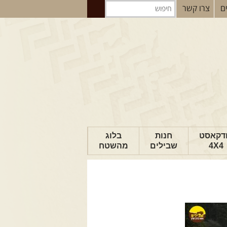
ם
צרו קשר
דקאסט
חנות
בלוג
4X4
שבילים
מהשטח
הבלוג של יואב
פודקאסט ג'יפאות
טיפים לנהיגה
כתבות