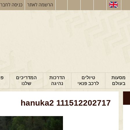
הרשמה
לאתר
כניסה
לחברי
מסעות
טיולים
הדרכות
המדריכים
פו
בעולם
לרכב פנאי
נהיגה
שלנו
hanuka2 111512202717