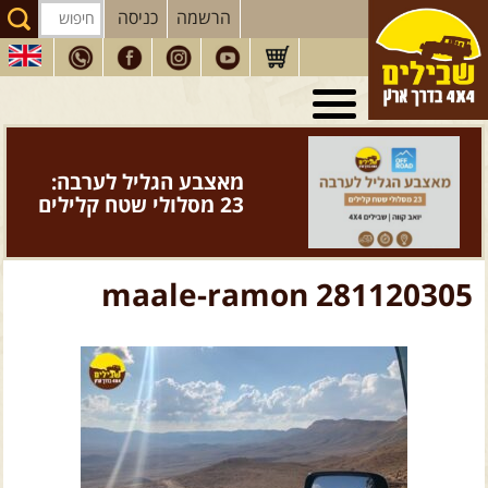
הרשמה
כניסה
טיולי 4X4
בארץ
מסעות
בעולם
מאצבע הגליל לערבה:
טיולים
לרכב פנאי
23 מסלולי שטח קלילים
הדרכות
נהיגה
המדריכים
שלנו
maale-ramon 281120305
חנות
שבילים
הירשמו לניוזלטר שבילים
הבלוג של יואב קווה
פודקאסט ג'יפאות