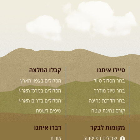
דרך השטח
מסע שטח לאחת המדינות הפראיות
והמרגשות בעולם. קירגיסטאן היא לא ...
[המשך]
26.08-02.09.2026
- גאורגיה,
חבל סוונטי: מסע אל ארץ
המגדלים של הקווקז
הקווקז הגבוה מחכה לכם: נתיבי שטח
מרהיבים, פסגות מושלגות, אירוח ...
[המשך]
טיילו איתנו
קבלו המלצה
בחר מסלול טיול
מסלולים בצפון הארץ
23-29.09.2026
- סוכות – טיול
בחר טיול מודרך
מסלולים במרכז הארץ
ג'יפים גאורגיה: שטח פראי, לב
בחר הדרכת נהיגה
מסלולים בדרום הארץ
פתוח
בין רכס הקווקז הנמוך לגבוה, בין נהרות
קורס נהיגת שטח
טיפים לשטח
שוצפים למעברי הרים ...
[המשך]
מקומות לבקר
דברו איתנו
שבילים בפייסבוק
אודות