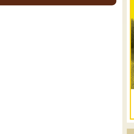
.
טיולים מודרכי
12.08.2026
רביעי
- רכבי
פנאי בשבילי עמק
המעיינות
מי לא צריך בימים אלו קצת טבע ואנרגיות
טובות .... מועדון רכבי הפנאי שלנו ייצא
למסלול חוויתי שמטפס לרכס הגלבוע וגולש
לעמק בית שאן, עם אתגרי נהיגה קלילים ...
[המשך]
12-13.08.2026