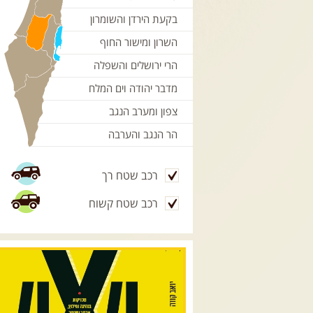
בקעת הירדן והשומרון
השרון ומישור החוף
הרי ירושלים והשפלה
מדבר יהודה וים המלח
צפון ומערב הנגב
הר הנגב והערבה
רכב שטח רך
רכב שטח קשוח