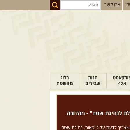
ם
צרו קשר
ודקאסט
חנות
בלוג
4X4
שבילים
מהשטח
הבלוג של יואב
פודקאסט ג'יפאות
ם לנהיגת שטח" - מהדורה
טיפים לנהיגה
כתבות
שצריך לדעת על ג'יפאות, נהיגת שטח