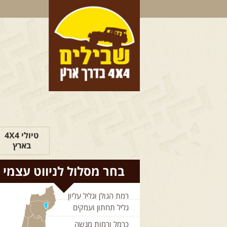
טיולי 4X4
בארץ
בחר מסלול לניווט עצמי
רמת הגולן וגליל עליון
גליל תחתון ועמקים
כרמל ורמות מנשה