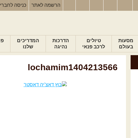
הרשמה
לאתר
כניסה
לחברי
מסעות
טיולים
הדרכות
המדריכים
פו
בעולם
לרכב פנאי
נהיגה
שלנו
lochamim1404213566