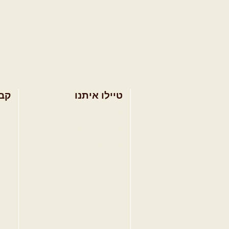
טיילו איתנו
קב
בחר מסלול טיול
מסל
בחר טיול מודרך
מסל
בחר הדרכת נהיגה
מסל
קורס נהיגת שטח
טיפ