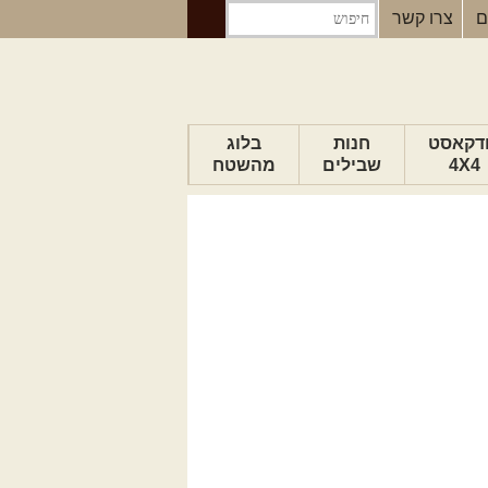
ם
צרו קשר
דקאסט
חנות
בלוג
4X4
שבילים
מהשטח
הבלוג של יואב
פודקאסט ג'יפאות
טיפים לנהיגה
כתבות