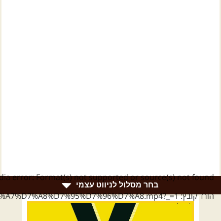
ia error: Format(s) not supported or source(s) not found
בחר מסלול לניווט עצמי
הורד קובץ: https://shvilim.co.il/wp-content/uploads/2024/05/%D7%9B%D7%A4%D7%AA%D7%95%D7%A8%D7%99%D7%9D-%D7%91%D7%9C%D7%A0%D7%93-%D7%A7%D7%A8%D7%95%D7%96%D7%A8.mp4?_=1
רמת הגולן וגליל עליון
גליל תחתון ועמקים