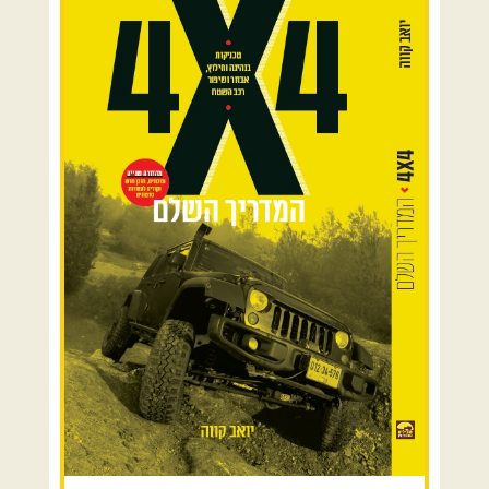
00:00
כרמל ורמות מנשה
בקעת הירדן והשומרון
השרון ומישור החוף
הרי ירושלים והשפלה
מדבר יהודה וים המלח
צפון ומערב הנגב
הר הנגב והערבה
רכב שטח רך
רכב שטח קשוח