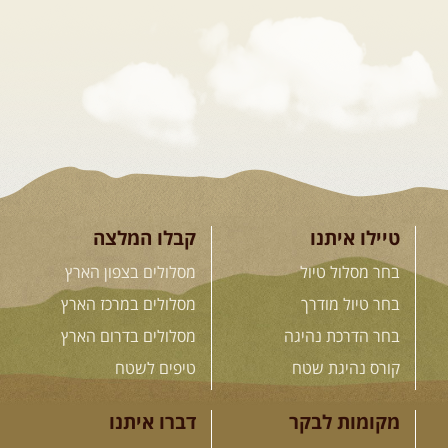
המגדלים של הקווקז
הקווקז הגבוה מחכה לכם: נתיבי שטח
מרהיבים, פסגות מושלגות, אירוח ...
[המשך]
23-29.09.2026
- סוכות – טיול
ג'יפים גאורגיה: שטח פראי, לב
פתוח
בין רכס הקווקז הנמוך לגבוה, בין נהרות
שוצפים למעברי הרים ...
[המשך]
טיילו איתנו
קבלו המלצה
בחר מסלול טיול
מסלולים בצפון הארץ
בחר טיול מודרך
מסלולים במרכז הארץ
לכל המסעות בעולם
בחר הדרכת נהיגה
מסלולים בדרום הארץ
קורס נהיגת שטח
טיפים לשטח
.
הדרכות נהיגה
.
מקומות לבקר
דברו איתנו