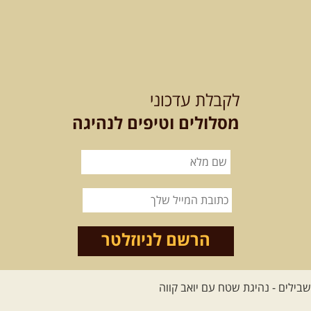
מדריך תושב האזור. המסלול ...
[המשך]
לכל הטיולים
לקבלת עדכוני
מסלולים וטיפים לנהיגה
.
מסעות בעולם
.
12-22.08.2026
- טיול ג'יפים
קירגיסטאן – בעקבות הנוודים,
דרך השטח
מסע שטח לאחת המדינות הפראיות
והמרגשות בעולם. קירגיסטאן היא לא ...
הרשם לניוזלטר
[המשך]
26.08-02.09.2026
- גאורגיה,
חבל סוונטי: מסע אל ארץ