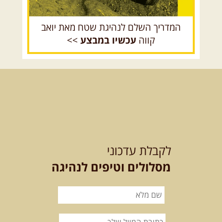
בחרנו לילה מיוחד לטיול מיוחד!
השמיים יהיו נקיים, הכוכבים ...
[המשך]
המדריך השלם לנהיגת שטח מאת יואב
קווה
עכשיו במבצע
>>
14.08.2026
שישי
- מעיינות
ואתגרים בצפון הרמה
מסלול חדש בצפון רמת הגולן בהובלת
מדריך תושב האזור. המסלול ...
[המשך]
לכל הטיולים
לקבלת עדכוני
מסלולים וטיפים לנהיגה
.
מסעות בעולם
.
12-22.08.2026
- טיול ג'יפים
קירגיסטאן – בעקבות הנוודים,