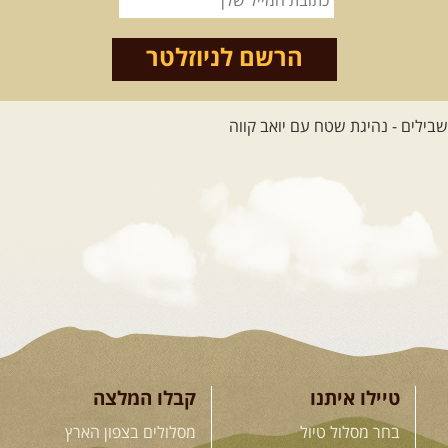
דרך השטח
מסע שטח לאחת המדינות הפראיות
והמרגשות בעולם. קירגיסטאן היא לא ...
הרשם לניוזלטר
[המשך]
26.08-02.09.2026
- גאורגיה,
חבל סוונטי: מסע אל ארץ
המגדלים של הקווקז
הקווקז הגבוה מחכה לכם: נתיבי שטח
מרהיבים, פסגות מושלגות, אירוח ...
[המשך]
23-29.09.2026
- סוכות – טיול
ג'יפים גאורגיה: שטח פראי, לב
פתוח
בין רכס הקווקז הנמוך לגבוה, בין נהרות
שוצפים למעברי הרים ...
[המשך]
טיילו איתנו
קבלו המלצה
בחר מסלול טיול
מסלולים בצפון הארץ