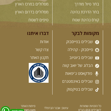
בחר טיול מודרך
מסלולים במרכז הארץ
לכל המסעות בעולם
בחר הדרכת נהיגה
מסלולים בדרום הארץ
קורס נהיגת שטח
טיפים לשטח
.
הדרכות נהיגה
.
מקומות לבקר
דברו איתנו
שבילים בפייסבוק
אודות
21.08.2026
שישי
- קורס נהיגת
שטח בקבוצה
פייסבוק - קהילה
צרו קשר
נהיגת שטח יכולה להיות חוויה נהדרת
אם לומדים לעשות אותה ...
[המשך]
שבילים ביוטיוב
תקנון האתר
הבלוג של יואב קווה
פודקאסט ג'יפאות
שבילים באינסטגרם
04.09.2026
שישי
- מוסמך שטח
– קורס הדגל של חברת שבילים
שבילים בטיקטוק
"במשך עשר שנות טיולים הייתי מצטרף
לכל מיני קבוצות ומועדונים. ...
[המשך]
כל הזכויות שמורות
פיתוח האתר
עיצוב: אבנר הברפלד
לשבילים 4X4 בע"מ
significnet.com