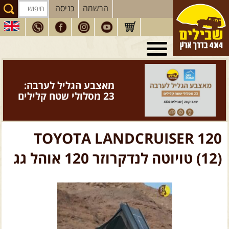
הרשמה
כניסה
טיולי 4X4
בארץ
מסעות
בעולם
מאצבע הגליל לערבה:
טיולים
לרכב פנאי
23 מסלולי שטח קלילים
הדרכות
נהיגה
המדריכים
שלנו
TOYOTA LANDCRUISER 120
חנות
שבילים
(12) טויוטה לנדקרוזר 120 אוהל גג
הירשמו לניוזלטר שבילים
הבלוג של יואב קווה
פודקאסט ג'יפאות