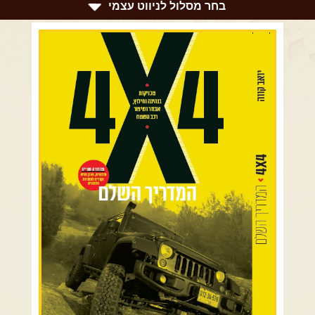
צרו קשר עם שבילים
בחר מסלול לניווט עצמי
אודות יואב קווה והאתר שבילים
רמת הגולן וגליל עליון
גליל תחתון ועמקים
כרמל ורמות מנשה
בקעת הירדן והשומרון
השרון ומישור החוף
הרי ירושלים והשפלה
מדבר יהודה וים המלח
צפון ומערב הנגב
הר הנגב והערבה
רכב שטח רך
רכב שטח קשוח