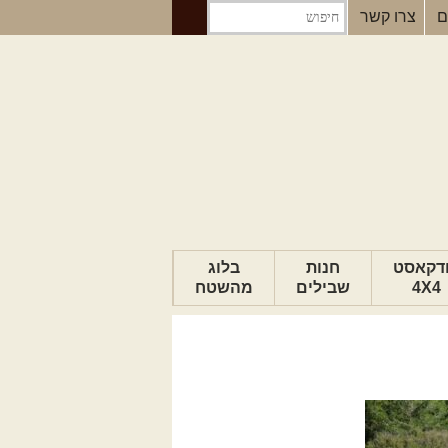
ם
צרו קשר
דקאסט
חנות
בלוג
4X4
שבילים
מהשטח
הבלוג של יואב
פודקאסט ג'יפאות
טיפים לנהיגה
כתבות