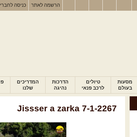
הרשמה
לאתר
כניסה
לחברי
מסעות
טיולים
הדרכות
המדריכים
פו
בעולם
לרכב פנאי
נהיגה
שלנו
Jissser a zarka 7-1-2267