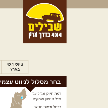
טיולי 4X4
בארץ
בחר מסלול לניווט עצמי
רמת הגולן וגליל עליון
גליל תחתון ועמקים
כרמל ורמות מנשה