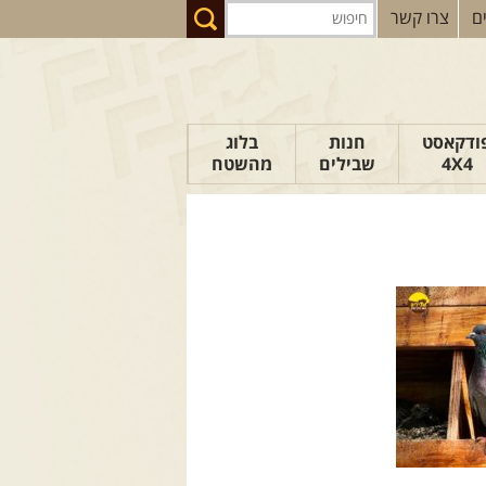
ם
צרו קשר
ודקאסט
חנות
בלוג
4X4
שבילים
מהשטח
הבלוג של יואב
פודקאסט ג'יפאות
טיפים לנהיגה
כתבות