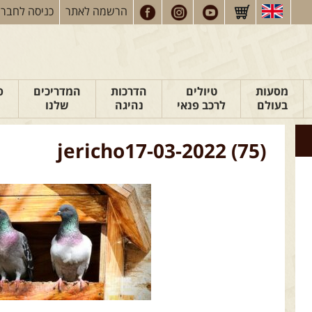
הרשמה
לאתר
כניסה
לחברי
מסעות
טיולים
הדרכות
המדריכים
פ
בעולם
לרכב פנאי
נהיגה
שלנו
jericho17-03-2022 (75)