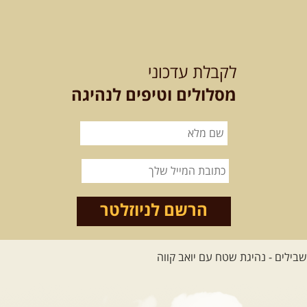
21-22.08.2026
שישי-שבת
-
מלח מים ושמים – טיולילה עם
לקבלת עדכוני
זריחה
האם אתם מחפשים חוויה מיוחדת
מסלולים וטיפים לנהיגה
בטבע? מחפשים חוויה שתעניק לכם ...
[המשך]
21.08.2026
שישי
- ממרומי
הגליל העליון למורדות הירדן
נצא מג'ש שבמורדות הר מירון, נמשיך
לאורך נחל דישון ונעצור ...
[המשך]
הרשם לניוזלטר
לכל הטיולים