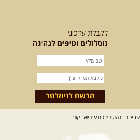
12-13.08.2026
רביעי-חמישי
-
בלדה בין כוכבים במכתש רמון-
לקבלת עדכוני
למגוון רכבי שטח
בחרנו לילה מיוחד לטיול מיוחד!
מסלולים וטיפים לנהיגה
השמיים יהיו נקיים, הכוכבים ...
[המשך]
14.08.2026
שישי
- מעיינות
ואתגרים בצפון הרמה
מסלול חדש בצפון רמת הגולן בהובלת
מדריך תושב האזור. המסלול ...
הרשם לניוזלטר
[המשך]
לכל הטיולים