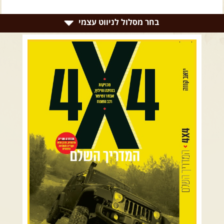
צרו קשר עם שבילים
בחר מסלול לניווט עצמי
אודות יואב קווה והאתר שבילים
רמת הגולן וגליל עליון
גליל תחתון ועמקים
כרמל ורמות מנשה
בקעת הירדן והשומרון
השרון ומישור החוף
הרי ירושלים והשפלה
מדבר יהודה וים המלח
צפון ומערב הנגב
הר הנגב והערבה
רכב שטח רך
רכב שטח קשוח