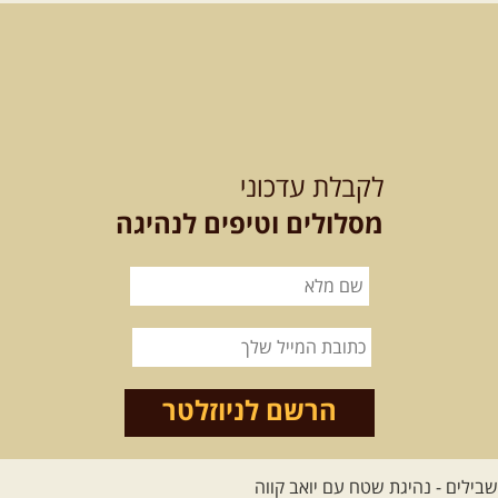
מי לא צריך בימים אלו קצת טבע
ואנרגיות טובות .... מועדון ...
[המשך]
12-13.08.2026
רביעי-חמישי
-
בלדה בין כוכבים במכתש רמון-
לקבלת עדכוני
למגוון רכבי שטח
בחרנו לילה מיוחד לטיול מיוחד!
מסלולים וטיפים לנהיגה
השמיים יהיו נקיים, הכוכבים ...
[המשך]
14.08.2026
שישי
- מעיינות
ואתגרים בצפון הרמה
מסלול חדש בצפון רמת הגולן בהובלת
מדריך תושב האזור. המסלול ...
הרשם לניוזלטר
[המשך]