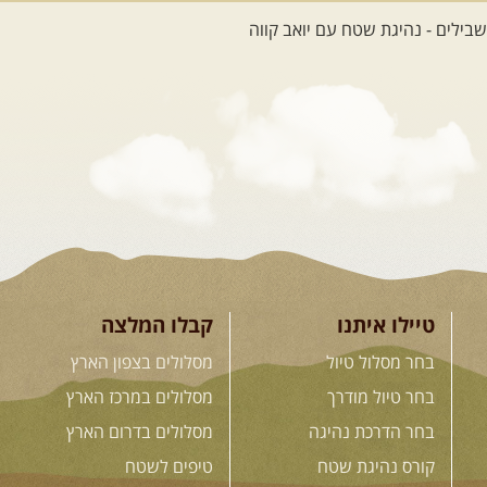
26.08-02.09.2026
- גאורגיה,
חבל סוונטי: מסע אל ארץ
המגדלים של הקווקז
הקווקז הגבוה מחכה לכם: נתיבי שטח
מרהיבים, פסגות מושלגות, אירוח ...
[המשך]
23-29.09.2026
- סוכות – טיול
ג'יפים גאורגיה: שטח פראי, לב
פתוח
בין רכס הקווקז הנמוך לגבוה, בין נהרות
שוצפים למעברי הרים ...
[המשך]
טיילו איתנו
קבלו המלצה
בחר מסלול טיול
מסלולים בצפון הארץ
בחר טיול מודרך
מסלולים במרכז הארץ
לכל המסעות בעולם
בחר הדרכת נהיגה
מסלולים בדרום הארץ
קורס נהיגת שטח
טיפים לשטח