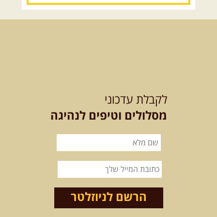
14.08.2026
שישי
- מעיינות
ואתגרים בצפון הרמה
מסלול חדש בצפון רמת הגולן בהובלת
מדריך תושב האזור. המסלול ...
[המשך]
לכל הטיולים
לקבלת עדכוני
מסלולים וטיפים לנהיגה
.
מסעות בעולם
.
12-22.08.2026
- טיול ג'יפים
קירגיסטאן – בעקבות הנוודים,
דרך השטח
מסע שטח לאחת המדינות הפראיות
והמרגשות בעולם. קירגיסטאן היא לא ...
הרשם לניוזלטר
[המשך]