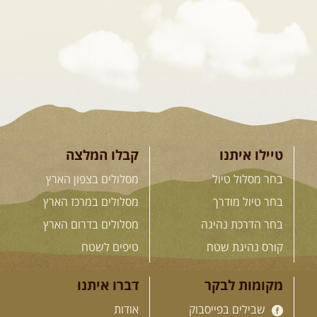
מסע שטח לאחת המדינות הפראיות
והמרגשות בעולם. קירגיסטאן היא לא ...
[המשך]
26.08-02.09.2026
- גאורגיה,
חבל סוונטי: מסע אל ארץ
המגדלים של הקווקז
הקווקז הגבוה מחכה לכם: נתיבי שטח
מרהיבים, פסגות מושלגות, אירוח ...
[המשך]
טיילו איתנו
קבלו המלצה
בחר מסלול טיול
מסלולים בצפון הארץ
23-29.09.2026
- סוכות – טיול
בחר טיול מודרך
מסלולים במרכז הארץ
ג'יפים גאורגיה: שטח פראי, לב
בחר הדרכת נהיגה
מסלולים בדרום הארץ
פתוח
בין רכס הקווקז הנמוך לגבוה, בין נהרות
קורס נהיגת שטח
טיפים לשטח
שוצפים למעברי הרים ...
[המשך]
מקומות לבקר
דברו איתנו
שבילים בפייסבוק
אודות