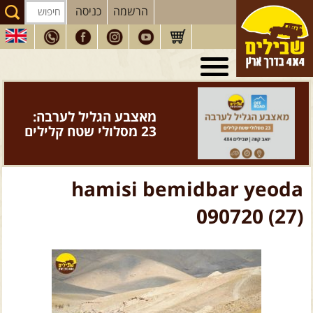
הרשמה
כניסה
טיולי 4X4
בארץ
מסעות
בעולם
מאצבע הגליל לערבה:
טיולים
לרכב פנאי
23 מסלולי שטח קלילים
הדרכות
נהיגה
המדריכים
שלנו
hamisi bemidbar yeoda
חנות
שבילים
090720 (27)
הירשמו לניוזלטר שבילים
הבלוג של יואב קווה
פודקאסט ג'יפאות