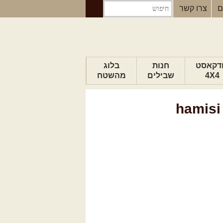
ם
צרו קשר
דקאסט
חנות
בלוג
4X4
שבילים
מהשטח
הבלוג של יואב
hamisi
פודקאסט ג'יפאות
טיפים לנהיגה
כתבות