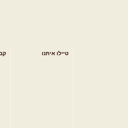
טיילו איתנו
קב
בחר מסלול טיול
מסל
בחר טיול מודרך
מסל
בחר הדרכת נהיגה
מסל
קורס נהיגת שטח
טיפ