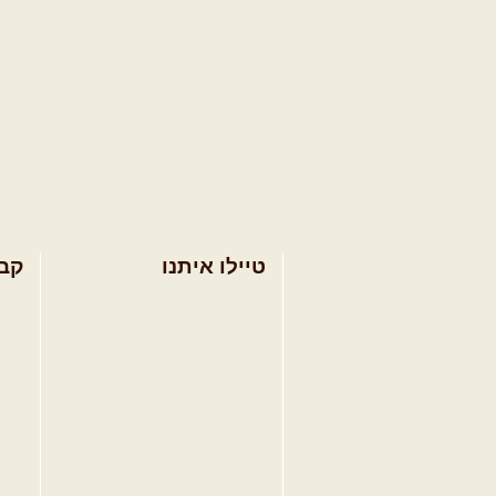
טיילו איתנו
קב
בחר מסלול טיול
מסל
בחר טיול מודרך
מסל
בחר הדרכת נהיגה
מסל
קורס נהיגת שטח
טיפ