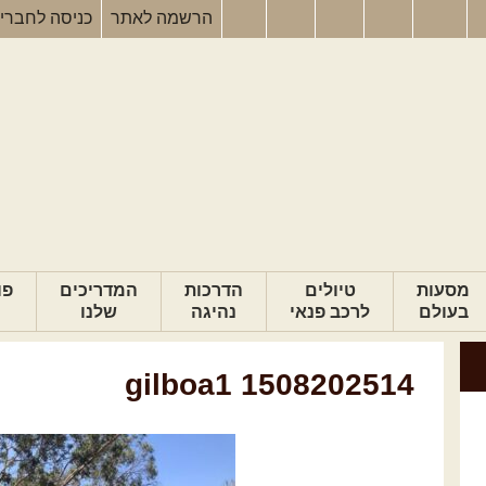
הרשמה
לאתר
כניסה
לחברי
מסעות
טיולים
הדרכות
המדריכים
פו
בעולם
לרכב פנאי
נהיגה
שלנו
gilboa1 1508202514