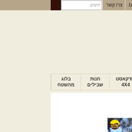
ם
צרו קשר
דקאסט
חנות
בלוג
4X4
שבילים
מהשטח
הבלוג של יואב
פודקאסט ג'יפאות
טיפים לנהיגה
כתבות