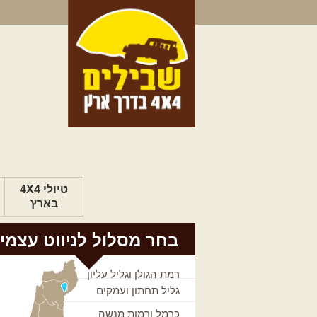
טיולי 4X4
בארץ
בחר מסלול לניווט עצמי
רמת הגולן וגליל עליון
גליל תחתון ועמקים
כרמל ורמות מנשה