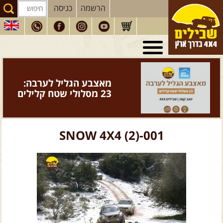
הרשמה
כניסה
טיולי 4X4
בארץ
מסעות
בעולם
מאצבע הגליל לערבה:
טיולים
לרכב פנאי
23 מסלולי שטח קלילים
הדרכות
נהיגה
המדריכים
שלנו
SNOW 4X4 (2)-001
חנות
שבילים
הירשמו לניוזלטר שבילים
הבלוג של יואב קווה
פודקאסט ג'יפאות