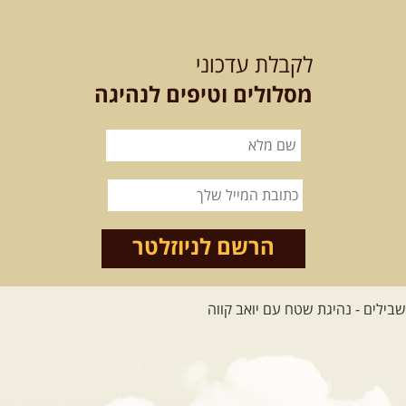
21-22.08.2026
שישי-שבת
-
מלח מים ושמים – טיולילה עם
לקבלת עדכוני
זריחה
האם אתם מחפשים חוויה מיוחדת
מסלולים וטיפים לנהיגה
בטבע? מחפשים חוויה שתעניק לכם ...
[המשך]
21.08.2026
שישי
- ממרומי
הגליל העליון למורדות הירדן
נצא מג'ש שבמורדות הר מירון, נמשיך
לאורך נחל דישון ונעצור ...
[המשך]
הרשם לניוזלטר
לכל הטיולים
.
מסעות בעולם
.