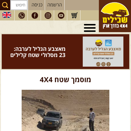
הרשמה
כניסה
טיולי 4X4
בארץ
מסעות
בעולם
מאצבע הגליל לערבה:
טיולים
לרכב פנאי
23 מסלולי שטח קלילים
הדרכות
נהיגה
המדריכים
שלנו
מוסמך שטח 4X4
חנות
שבילים
הירשמו לניוזלטר שבילים
הבלוג של יואב קווה
פודקאסט ג'יפאות