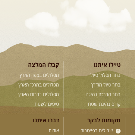
מסע שטח לאחת המדינות הפראיות
והמרגשות בעולם. קירגיסטאן היא לא ...
[המשך]
26.08-02.09.2026
- גאורגיה,
חבל סוונטי: מסע אל ארץ
המגדלים של הקווקז
הקווקז הגבוה מחכה לכם: נתיבי שטח
מרהיבים, פסגות מושלגות, אירוח ...
[המשך]
טיילו איתנו
קבלו המלצה
בחר מסלול טיול
מסלולים בצפון הארץ
23-29.09.2026
- סוכות – טיול
בחר טיול מודרך
מסלולים במרכז הארץ
ג'יפים גאורגיה: שטח פראי, לב
בחר הדרכת נהיגה
מסלולים בדרום הארץ
פתוח
בין רכס הקווקז הנמוך לגבוה, בין נהרות
קורס נהיגת שטח
טיפים לשטח
שוצפים למעברי הרים ...
[המשך]
מקומות לבקר
דברו איתנו
שבילים בפייסבוק
אודות