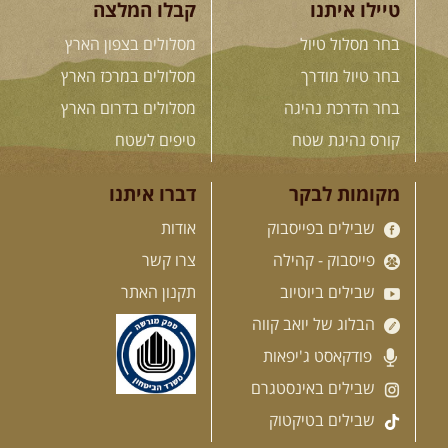
טיילו איתנו
קבלו המלצה
בחר מסלול טיול
מסלולים בצפון הארץ
בחר טיול מודרך
מסלולים במרכז הארץ
לכל המסעות בעולם
בחר הדרכת נהיגה
מסלולים בדרום הארץ
קורס נהיגת שטח
טיפים לשטח
.
הדרכות נהיגה
.
מקומות לבקר
דברו איתנו
שבילים בפייסבוק
אודות
21.08.2026
שישי
- קורס נהיגת
שטח בקבוצה
פייסבוק - קהילה
צרו קשר
נהיגת שטח יכולה להיות חוויה נהדרת
אם לומדים לעשות אותה ...
[המשך]
שבילים ביוטיוב
תקנון האתר
הבלוג של יואב קווה
פודקאסט ג'יפאות
שבילים באינסטגרם
04.09.2026
שישי
- מוסמך שטח
– קורס הדגל של חברת שבילים
שבילים בטיקטוק
"במשך עשר שנות טיולים הייתי מצטרף
לכל מיני קבוצות ומועדונים. ...
[המשך]