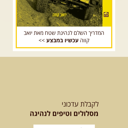
12-13.08.2026
רביעי-חמישי
-
בלדה בין כוכבים במכתש רמון-
למגוון רכבי שטח
בחרנו לילה מיוחד לטיול מיוחד!
השמיים יהיו נקיים, הכוכבים ...
[המשך]
המדריך השלם לנהיגת שטח מאת יואב
קווה
עכשיו במבצע
>>
14.08.2026
שישי
- מעיינות
ואתגרים בצפון הרמה
מסלול חדש בצפון רמת הגולן בהובלת
מדריך תושב האזור. המסלול ...
[המשך]
לכל הטיולים
לקבלת עדכוני
מסלולים וטיפים לנהיגה
.
מסעות בעולם
.