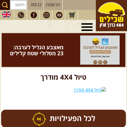
הרשמה
כניסה
טיולי 4X4
בארץ
מסעות
בעולם
מאצבע הגליל לערבה:
טיולים
לרכב פנאי
23 מסלולי שטח קלילים
הדרכות
נהיגה
המדריכים
שלנו
טיול 4X4 מודרך
חנות
שבילים
הירשמו לניוזלטר שבילים
הבלוג של יואב קווה
כל הפעילויות
פודקאסט ג'יפאות