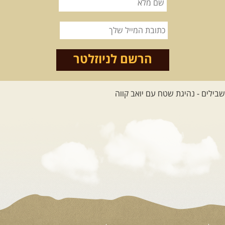
12-22.08.2026
- טיול ג'יפים
קירגיסטאן – בעקבות הנוודים,
דרך השטח
מסע שטח לאחת המדינות הפראיות
והמרגשות בעולם. קירגיסטאן היא לא ...
הרשם לניוזלטר
[המשך]
26.08-02.09.2026
- גאורגיה,
חבל סוונטי: מסע אל ארץ
המגדלים של הקווקז
הקווקז הגבוה מחכה לכם: נתיבי שטח
מרהיבים, פסגות מושלגות, אירוח ...
[המשך]
23-29.09.2026
- סוכות – טיול
ג'יפים גאורגיה: שטח פראי, לב
פתוח
בין רכס הקווקז הנמוך לגבוה, בין נהרות
שוצפים למעברי הרים ...
[המשך]