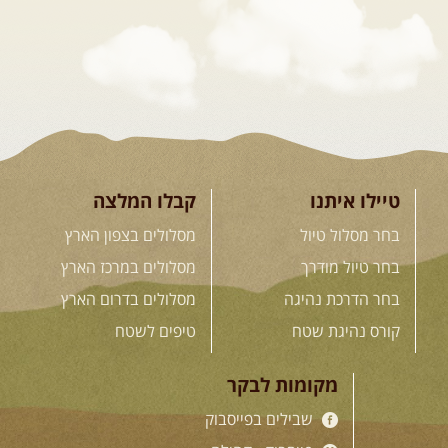
21.08.2026
שישי
- קורס נהיגת שטח בקבוצה
נהיגת שטח יכולה להיות חוויה נהדרת אם לומדים לעשות אותה ...
[המשך]
04.09.2026
שישי
- מוסמך שטח – קורס הדגל של חברת שבילים
"במשך עשר שנות טיולים הייתי מצטרף לכל מיני קבוצות ומועדונים. ...
[המשך]
קורס נהיגת שטח אישי
קורס נהיגת שטח אישי - הדרכה אישית שנתפרת במדויק ...
[המשך]
טיילו איתנו
קבלו המלצה
לכל ההדרכות
בחר מסלול טיול
מסלולים בצפון הארץ
בחר טיול מודרך
מסלולים במרכז הארץ
בחר הדרכת נהיגה
מסלולים בדרום הארץ
.
חנות שבילים
.
קורס נהיגת שטח
טיפים לשטח
מקומות לבקר
"המדריך השלם לנהיגת שטח" מאת יואב קווה – מהדורה חדשה
שבילים בפייסבוק
"4X4 המדריך השלם", ספר יחיד מסוגו, שיצא לאור כדי לתת ...