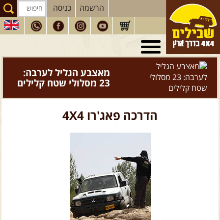
הרשמה
כניסה
טיולי 4X4
בארץ
מסעות
בעולם
מאצבע הגליל לערבה:
23 מסלולי שטח קלילים
טיולים
לרכב פנאי
הדרכות
נהיגה
הדרכה פאג'רו 4X4
המדריכים
שלנו
חנות
שבילים
הירשמו לניוזלטר שבילים
הבלוג של יואב קווה
פודקאסט ג'יפאות