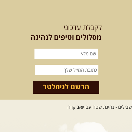
21-22.08.2026
שישי-שבת
-
מלח מים ושמים – טיולילה עם
לקבלת עדכוני
זריחה
האם אתם מחפשים חוויה מיוחדת
מסלולים וטיפים לנהיגה
בטבע? מחפשים חוויה שתעניק לכם ...
[המשך]
21.08.2026
שישי
- ממרומי
הגליל העליון למורדות הירדן
נצא מג'ש שבמורדות הר מירון, נמשיך
לאורך נחל דישון ונעצור ...
[המשך]
הרשם לניוזלטר
לכל הטיולים
.
מסעות בעולם
.