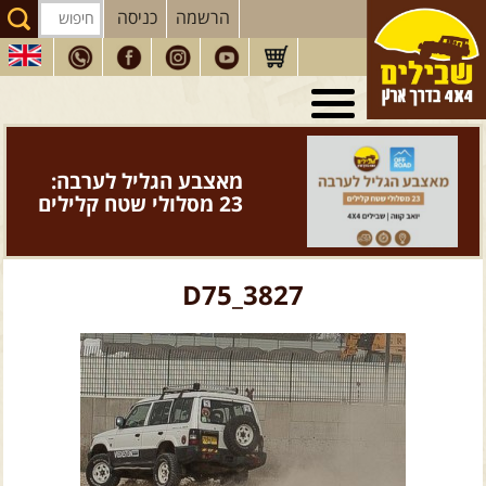
הרשמה
כניסה
טיולי 4X4
בארץ
מסעות
בעולם
מאצבע הגליל לערבה:
טיולים
לרכב פנאי
23 מסלולי שטח קלילים
הדרכות
נהיגה
המדריכים
שלנו
D75_3827
חנות
שבילים
הירשמו לניוזלטר שבילים
הבלוג של יואב קווה
פודקאסט ג'יפאות