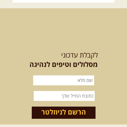
הגליל ונחל צלמון
נצא מצומת גולנו למסע שטח מרתק
בגליל. נבקר בקבר יתרו, ...
[המשך]
21-22.08.2026
שישי-שבת
-
מלח מים ושמים – טיולילה עם
לקבלת עדכוני
זריחה
האם אתם מחפשים חוויה מיוחדת
מסלולים וטיפים לנהיגה
בטבע? מחפשים חוויה שתעניק לכם ...
[המשך]
21.08.2026
שישי
- ממרומי
הגליל העליון למורדות הירדן
נצא מג'ש שבמורדות הר מירון, נמשיך
לאורך נחל דישון ונעצור ...
[המשך]
הרשם לניוזלטר