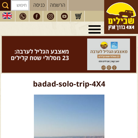
הרשמה
כניסה
טיולי 4X4
בארץ
מסעות
בעולם
מאצבע הגליל לערבה:
טיולים
לרכב פנאי
23 מסלולי שטח קלילים
הדרכות
נהיגה
המדריכים
שלנו
badad-solo-trip-4X4
חנות
שבילים
הירשמו לניוזלטר שבילים
הבלוג של יואב קווה
פודקאסט ג'יפאות