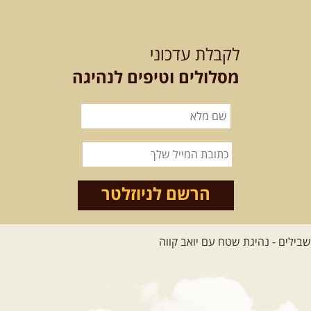
21-22.08.2026
שישי-שבת
-
מלח מים ושמים – טיולילה עם
לקבלת עדכוני
זריחה
האם אתם מחפשים חוויה מיוחדת
מסלולים וטיפים לנהיגה
בטבע? מחפשים חוויה שתעניק לכם ...
[המשך]
21.08.2026
שישי
- ממרומי
הגליל העליון למורדות הירדן
נצא מג'ש שבמורדות הר מירון, נמשיך
לאורך נחל דישון ונעצור ...
[המשך]
הרשם לניוזלטר
לכל הטיולים
.
מסעות בעולם
.