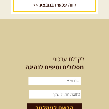
קווה
עכשיו במבצע
>>
12.08.2026
רביעי
- רכבי פנאי
בשבילי עמק המעיינות
מי לא צריך בימים אלו קצת טבע
ואנרגיות טובות .... מועדון ...
[המשך]
12-13.08.2026
רביעי-חמישי
-
בלדה בין כוכבים במכתש רמון-
לקבלת עדכוני
למגוון רכבי שטח
בחרנו לילה מיוחד לטיול מיוחד!
מסלולים וטיפים לנהיגה
השמיים יהיו נקיים, הכוכבים ...
[המשך]
14.08.2026
שישי
- מעיינות
ואתגרים בצפון הרמה
מסלול חדש בצפון רמת הגולן בהובלת
מדריך תושב האזור. המסלול ...
הרשם לניוזלטר
[המשך]