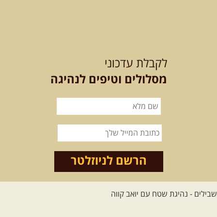
[המשך]
לכל הטיולים
לקבלת עדכוני
מסלולים וטיפים לנהיגה
.
מסעות בעולם
.
12-22.08.2026
- טיול ג'יפים
קירגיסטאן – בעקבות הנוודים,
דרך השטח
מסע שטח לאחת המדינות הפראיות
והמרגשות בעולם. קירגיסטאן היא לא ...
הרשם לניוזלטר
[המשך]
26.08-02.09.2026
- גאורגיה,
חבל סוונטי: מסע אל ארץ