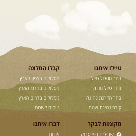
המגדלים של הקווקז
הקווקז הגבוה מחכה לכם: נתיבי שטח
מרהיבים, פסגות מושלגות, אירוח ...
[המשך]
23-29.09.2026
- סוכות – טיול
ג'יפים גאורגיה: שטח פראי, לב
פתוח
בין רכס הקווקז הנמוך לגבוה, בין נהרות
שוצפים למעברי הרים ...
[המשך]
טיילו איתנו
קבלו המלצה
בחר מסלול טיול
מסלולים בצפון הארץ
בחר טיול מודרך
מסלולים במרכז הארץ
לכל המסעות בעולם
בחר הדרכת נהיגה
מסלולים בדרום הארץ
קורס נהיגת שטח
טיפים לשטח
.
הדרכות נהיגה
.
מקומות לבקר
דברו איתנו
שבילים בפייסבוק
אודות
21.08.2026
שישי
- קורס נהיגת