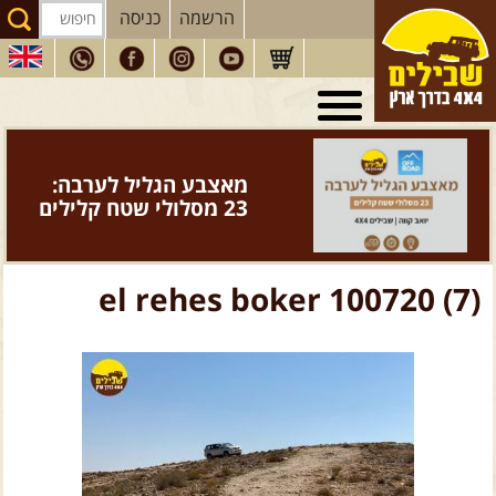
הרשמה
כניסה
טיולי 4X4
בארץ
מסעות
בעולם
מאצבע הגליל לערבה:
טיולים
לרכב פנאי
23 מסלולי שטח קלילים
הדרכות
נהיגה
המדריכים
שלנו
el rehes boker 100720 (7)
חנות
שבילים
הירשמו לניוזלטר שבילים
הבלוג של יואב קווה
פודקאסט ג'יפאות