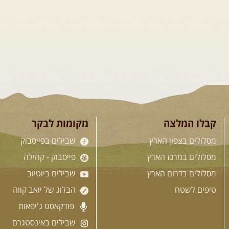
14.08.2026
שישי
- מעיינות
ואתגרים בצפון הרמה
מסלול חדש בצפון רמת הגולן בהובלת
מדריך תושב האזור. המסלול משלב מעיינות
צוננים והיסטוריה של תקופת טרום מלחמת
ששת הימים. נשכשך רגלינו בעין-תינה
ומשם נמשיך במורדות רמת הגולן ...
[המשך]
קבלו המלצה
מקומות לבקר
לכל הטיולים
מסלולים בצפון הארץ
שבילים בפייסבוק
מסלולים במרכז הארץ
פייסבוק - קהילה
מסלולים בדרום הארץ
שבילים ביוטיוב
.
מסעות בעו
טיפים לשטח
הבלוג של יואב קווה
פודקאסט ג'יפאות
שבילים באינסטגרם