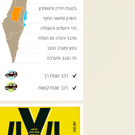
בקעת הירדן והשומרון
השרון ומישור החוף
הרי ירושלים והשפלה
מדבר יהודה וים המלח
צפון ומערב הנגב
הר הנגב והערבה
רכב שטח רך
רכב שטח קשוח