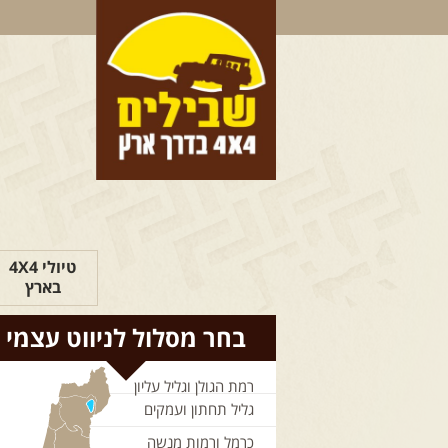
טיולי 4X4
בארץ
בחר מסלול לניווט עצמי
רמת הגולן וגליל עליון
גליל תחתון ועמקים
כרמל ורמות מנשה