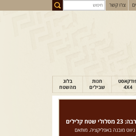
ם
צרו קשר
ודקאסט
חנות
בלוג
4X4
שבילים
מהשטח
הבלוג של יואב
פודקאסט ג'יפאות
טיפים לנהיגה
טח קלילים
כתבות
 ניווט מובנה באפליקציה. מותאם