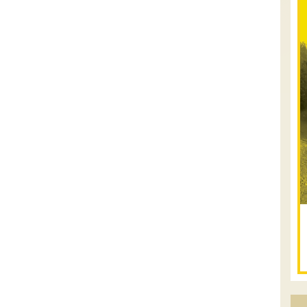
.
טיולים מודרכי
08.08.2026
שבת
- חדש!
פסגות ומעיינות בגליל
הירוק
נתחיל במקום קדוש ומיוחד – נבי סבלאן
בחורפיש, נמשיך בנסיעת שטח מרהיבה בין
מטעים, כרמים ונופי הגליל אל אחת
התצפיות היפות בארץ – הר אדיר, מול הרי
הגליל ...
[המשך]
12.08.2026
רביעי
- רכבי
פנאי בשבילי עמק