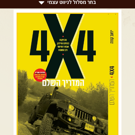
צרו קשר עם שבילים
בחר מסלול לניווט עצמי
אודות יואב קווה והאתר שבילים
רמת הגולן וגליל עליון
גליל תחתון ועמקים
כרמל ורמות מנשה
בקעת הירדן והשומרון
השרון ומישור החוף
הרי ירושלים והשפלה
מדבר יהודה וים המלח
צפון ומערב הנגב
הר הנגב והערבה
רכב שטח רך
רכב שטח קשוח