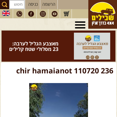
הרשמה
כניסה
טיולי 4X4
בארץ
מסעות
בעולם
מאצבע הגליל לערבה:
טיולים
לרכב פנאי
23 מסלולי שטח קלילים
הדרכות
נהיגה
המדריכים
שלנו
chir hamaianot 110720 236
חנות
שבילים
הירשמו לניוזלטר שבילים
הבלוג של יואב קווה
פודקאסט ג'יפאות