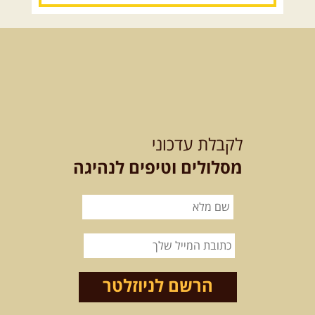
15.08.2026
שבת
- חדש! נופי
הגליל ונחל צלמון
נצא מצומת גולנו למסע שטח מרתק
בגליל. נבקר בקבר יתרו, ...
[המשך]
21-22.08.2026
שישי-שבת
-
מלח מים ושמים – טיולילה עם
לקבלת עדכוני
זריחה
האם אתם מחפשים חוויה מיוחדת
מסלולים וטיפים לנהיגה
בטבע? מחפשים חוויה שתעניק לכם ...
[המשך]
21.08.2026
שישי
- ממרומי
הגליל העליון למורדות הירדן
נצא מג'ש שבמורדות הר מירון, נמשיך
לאורך נחל דישון ונעצור ...
[המשך]
הרשם לניוזלטר