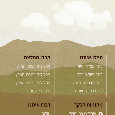
דרך השטח
מסע שטח לאחת המדינות הפראיות
והמרגשות בעולם. קירגיסטאן היא לא ...
[המשך]
26.08-02.09.2026
- גאורגיה,
חבל סוונטי: מסע אל ארץ
המגדלים של הקווקז
הקווקז הגבוה מחכה לכם: נתיבי שטח
מרהיבים, פסגות מושלגות, אירוח ...
[המשך]
טיילו איתנו
קבלו המלצה
בחר מסלול טיול
מסלולים בצפון הארץ
23-29.09.2026
- סוכות – טיול
בחר טיול מודרך
מסלולים במרכז הארץ
ג'יפים גאורגיה: שטח פראי, לב
בחר הדרכת נהיגה
מסלולים בדרום הארץ
פתוח
בין רכס הקווקז הנמוך לגבוה, בין נהרות
קורס נהיגת שטח
טיפים לשטח
שוצפים למעברי הרים ...
[המשך]
מקומות לבקר
דברו איתנו
שבילים בפייסבוק
אודות