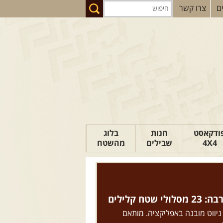
ם
צרו קשר
ודקאסט
חנות
בלוג
4X4
שבילים
מהשטח
הבלוג של יואב
פודקאסט ג'יפאות
טיפים לנהיגה
טח קלילים
כתבות
 ניווט מובנה באפליקציה. מותאם