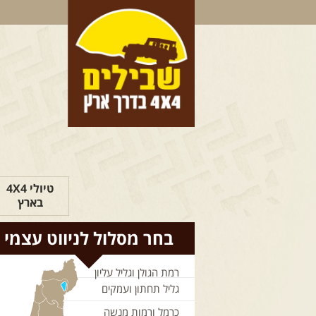
טיולי 4X4
בארץ
בחר מסלול לניווט עצמי
רמת הגולן וגליל עליון
גליל תחתון ועמקים
כרמל ורמות מנשה