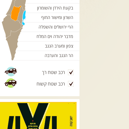
בקעת הירדן והשומרון
השרון ומישור החוף
הרי ירושלים והשפלה
מדבר יהודה וים המלח
צפון ומערב הנגב
הר הנגב והערבה
רכב שטח רך
רכב שטח קשוח