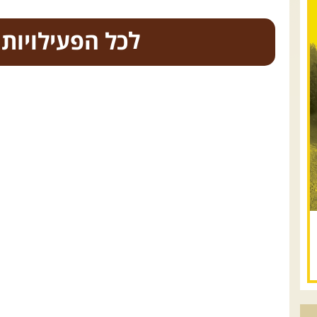
כל הפעילויות
.
טיולים מודרכי
08.08.2026
שבת
- חדש!
פסגות ומעיינות בגליל
הירוק
נתחיל במקום קדוש ומיוחד – נבי סבלאן
בחורפיש, נמשיך בנסיעת שטח מרהיבה בין
מטעים, כרמים ונופי הגליל אל אחת
התצפיות היפות בארץ – הר אדיר, מול הרי
הגליל ...
[המשך]