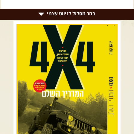
צרו קשר עם שבילים
אודות יואב קווה והאתר שבילים
בחר מסלול לניווט עצמי
רמת הגולן וגליל עליון
גליל תחתון ועמקים
כרמל ורמות מנשה
בקעת הירדן והשומרון
השרון ומישור החוף
הרי ירושלים והשפלה
מדבר יהודה וים המלח
צפון ומערב הנגב
הר הנגב והערבה
רכב שטח רך
רכב שטח קשוח