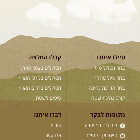
[המשך]
26.08-02.09.2026
- גאורגיה,
חבל סוונטי: מסע אל ארץ
המגדלים של הקווקז
הקווקז הגבוה מחכה לכם: נתיבי שטח
מרהיבים, פסגות מושלגות, אירוח ...
[המשך]
טיילו איתנו
קבלו המלצה
בחר מסלול טיול
מסלולים בצפון הארץ
23-29.09.2026
- סוכות – טיול
בחר טיול מודרך
מסלולים במרכז הארץ
ג'יפים גאורגיה: שטח פראי, לב
בחר הדרכת נהיגה
מסלולים בדרום הארץ
פתוח
בין רכס הקווקז הנמוך לגבוה, בין נהרות
קורס נהיגת שטח
טיפים לשטח
שוצפים למעברי הרים ...
[המשך]
מקומות לבקר
דברו איתנו
שבילים בפייסבוק
אודות
לכל המסעות בעולם
פייסבוק - קהילה
צרו קשר