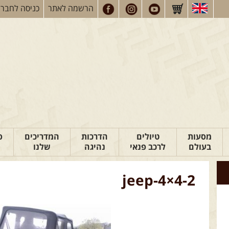
הרשמה
לאתר
כניסה
לחברי
מסעות
טיולים
הדרכות
המדריכים
פ
בעולם
לרכב פנאי
נהיגה
שלנו
jeep-4×4-2