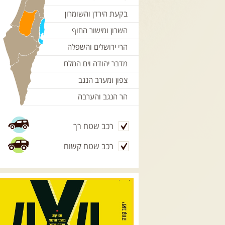
בקעת הירדן והשומרון
השרון ומישור החוף
הרי ירושלים והשפלה
מדבר יהודה וים המלח
צפון ומערב הנגב
הר הנגב והערבה
רכב שטח רך
רכב שטח קשוח