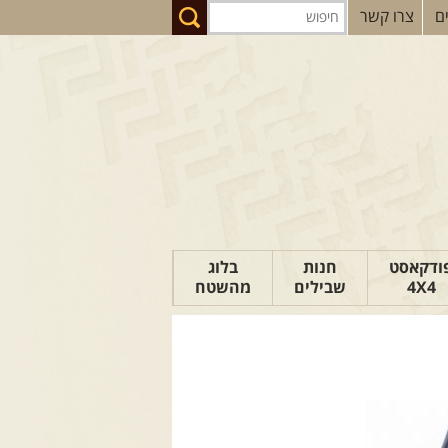
ם
צרו קשר
ודקאסט
חנות
בלוג
4X4
שבילים
מהשטח
הבלוג של יואב
פודקאסט ג'יפאות
טיפים לנהיגה
כתבות