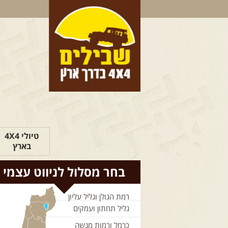
טיולי 4X4
בארץ
בחר מסלול לניווט עצמי
רמת הגולן וגליל עליון
גליל תחתון ועמקים
כרמל ורמות מנשה